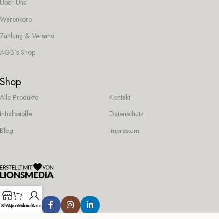
Über Uns
Warenkorb
Zahlung & Versand
AGB´s Shop
Shop
Alle Produkte
Kontakt
Inhaltsstoffe
Datenschutz
Blog
Impressum
Folge uns:
Shop
Warenkorb
Mein Account