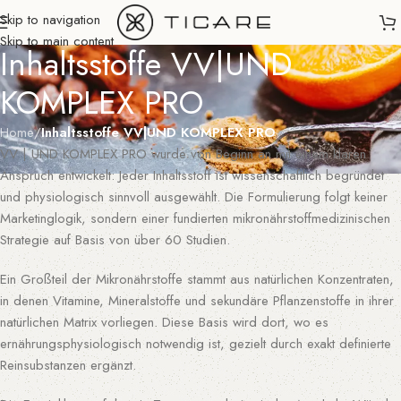
Skip to navigation
Skip to main content
Inhaltsstoffe VV|UND
KOMPLEX PRO
Home
/
Inhaltsstoffe VV|UND KOMPLEX PRO
VV | UND KOMPLEX PRO wurde von Beginn an mit einem klaren
Anspruch entwickelt: Jeder Inhaltsstoff ist wissenschaftlich begründet
und physiologisch sinnvoll ausgewählt. Die Formulierung folgt keiner
Marketinglogik, sondern einer fundierten mikronährstoffmedizinischen
Strategie auf Basis von über 60 Studien.
Ein Großteil der Mikronährstoffe stammt aus natürlichen Konzentraten,
in denen Vitamine, Mineralstoffe und sekundäre Pflanzenstoffe in ihrer
natürlichen Matrix vorliegen. Diese Basis wird dort, wo es
ernährungsphysiologisch notwendig ist, gezielt durch exakt definierte
Reinsubstanzen ergänzt.