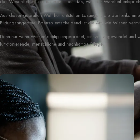
das Wesentliche zu reduzieren – auf das, was der Wahrheit entspricht
Aus dieser geprüften Wahrheit entstehen Lösungen, die dort ankomm
Bildungsangebote. Ebenso entscheidend ist die Art, wie Wissen vermitte
Denn nur wenn Wissen richtig eingeordnet, sinnvoll angewendet und wir
funktionierende, menschliche und nachhaltige Pflege.