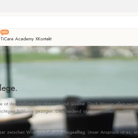
NEU
e
TiCare Academy X
Kontakt
lege.
ist der Maßstab für Wahrheit und Qualität. Doch Wissen allein reicht n
richtigen Schlüsse gezogen. Entscheidend ist, zu verstehen, welche W
zer zwischen Wissenschaft und Pflegealltag. Unser Anspruch ist es, wis