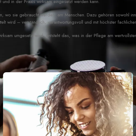
 und in der Praxis wirksam eingesetzt werden kann.
en, wo sie gebraucht werden: am Menschen. Dazu gehören sowohl inno
lt wird – verständlich, verantwortungsvoll und mit höchster fachlicher
ksam umgesetzt wird, entsteht das, was in der Pflege am wertvollsten 