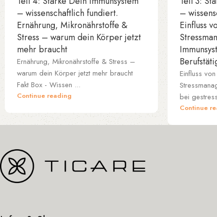
Teil 4: Stärke Dein Immunsystem
Teil 3: S
– wissenschaftlich fundiert.
– wissensc
Ernährung, Mikronährstoffe &
Einfluss v
Stress – warum dein Körper jetzt
Stressman
mehr braucht
Immunsyst
Berufstät
Ernährung, Mikronährstoffe & Stress –
warum dein Körper jetzt mehr braucht
Einfluss von
Fakt Box - Wissen ...
Stressmana
Continue reading
bei gestress
Continue r