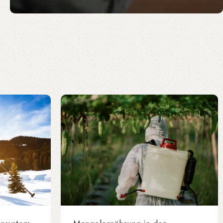
Ergänzen und nicht ersetzen.
VV|UND KOMPLEX
PRO
VV|UND KOMPLEX PRO ist eine
innovative Produktlösung zur
Unterstützung der Wund- und
Geweberegeneration. Die sorgfältig
abgestimmte Kombination ausgewählter
Inhaltsstoffe wurde entwickelt, um
Entzündungsprozesse zu reduzieren und
die Heilung gezielt zu fördern.
Mehr erfahren