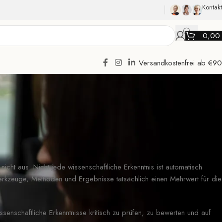
Kontakt
0,0
Versandkostenfrei ab €90
icht aus. Nicht jede wissenschaftliche Erkenntnis ist automatisch
erkzeuge, Methoden und Ergebnisse tatsächlich einen Mehrwert für die
senschaftliche Erkenntnisse kritisch zu prüfen, zu bewerten und auf