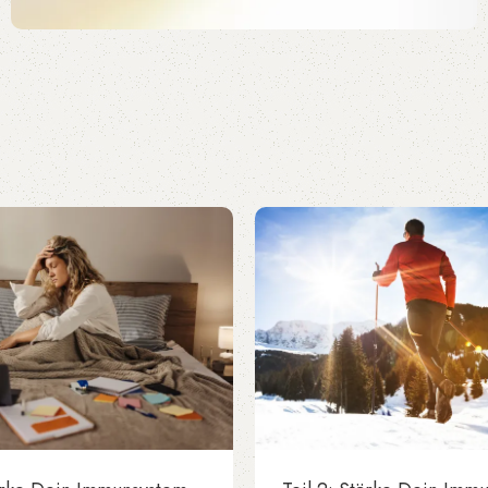
Wissen, das Gesundheit stärkt.
BILDUNG
Unser Bildungsangebot vermittelt aktuelle
wissenschaftliche Erkenntnisse praxisnah und
verständlich. Mit Webinaren und
Fortbildungsformaten unterstützen wir
Pflegekräfte dabei, Wissen sicher im
Berufsalltag anzuwenden.
Mehr erfahren