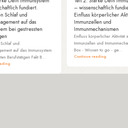
tärke Dein Immunsystem
Teil 2: Stärke Dein Imm
haftlich fundiert.
– wissenschaftlich fundie
on Schlaf und
Einfluss körperlicher Akti
agement auf das
Immunzellen und
em bei gestressten
Immunmechanismen
igen
Einfluss körperlicher Aktivität 
Immunzellen und Immunmecha
 Schlaf und
Box - Wissen to go - ge...
gement auf das Immunsystem
Continue reading
ten Berufstätigen Fakt B...
eading