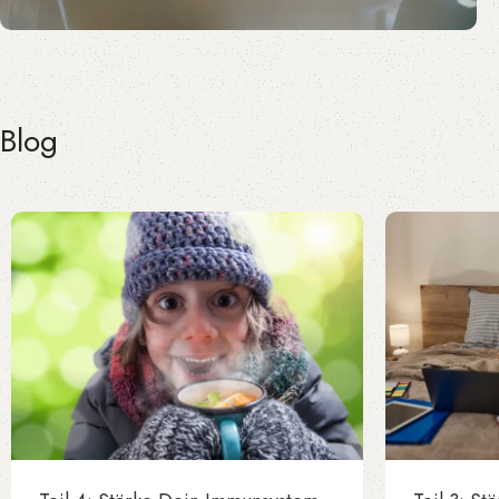
Evidenzbasiert. Praxisnah.
INNOVATION
Blog
Wir entwickeln und begleiten innovative
Projekte, die aktuelle Herausforderungen
in der Pflege aufgreifen. Unser Fokus liegt
auf Lösungen, die Versorgungsqualität
verbessern, Prozesse unterstützen und
nachhaltig Wirkung zeigen.
Mehr erfahren