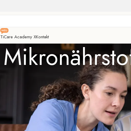
NEU
e
TiCare Academy X
Kontakt
: Mikronährst