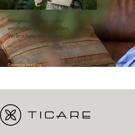
Mangelernährung in der
westlichen Welt: Ursachen,
Verbreitung und Folgen
Fakt Box - Wissen to go - gesamter Artikel
schnell Info Viele Menschen in reichen
Ländern essen genu...
Continue reading