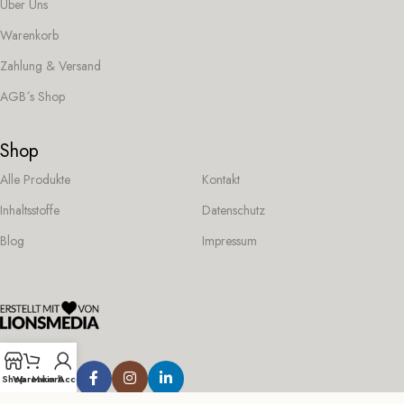
Über Uns
Warenkorb
Zahlung & Versand
AGB´s Shop
Shop
Alle Produkte
Kontakt
Inhaltsstoffe
Datenschutz
Blog
Impressum
Folge uns:
Shop
Warenkorb
Mein Account