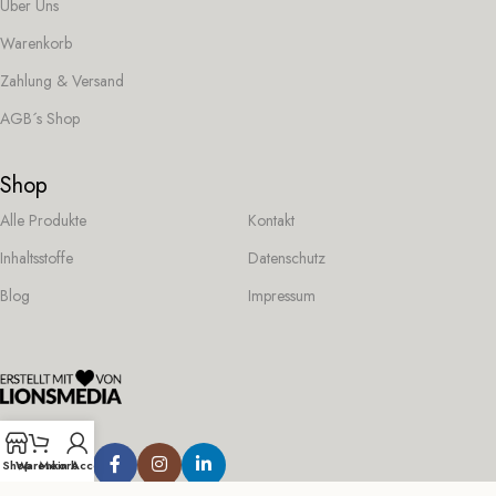
Über Uns
Warenkorb
Zahlung & Versand
AGB´s Shop
Shop
Alle Produkte
Kontakt
Inhaltsstoffe
Datenschutz
Blog
Impressum
Folge uns:
Shop
Warenkorb
Mein Account