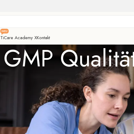
NEU
e
TiCare Academy X
Kontakt
: GMP Qualitä