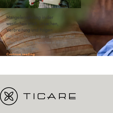
Mangelernährung in der
westlichen Welt: Ursachen,
Verbreitung und Folgen
Fakt Box - Wissen to go - gesamter Artikel
schnell Info Viele Menschen in reichen
Ländern essen genu...
Continue reading