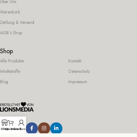
Über Uns
Warenkorb
Zahlung & Versand
AGB´s Shop
Shop
Alle Produkte
Kontakt
Inhaltsstoffe
Datenschutz
Blog
Impressum
Folge uns:
Shop
Warenkorb
Mein Account